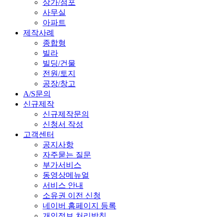
상가/점포
사무실
아파트
제작사례
종합형
빌라
빌딩/건물
전원/토지
공장/창고
A/S문의
신규제작
신규제작문의
신청서 작성
고객센터
공지사항
자주묻는 질문
부가서비스
동영상메뉴얼
서비스 안내
소유권 이전 신청
네이버 홈페이지 등록
개인정보 처리방침