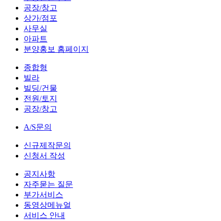
공장/창고
상가/점포
사무실
아파트
분양홍보 홈페이지
종합형
빌라
빌딩/건물
전원/토지
공장/창고
A/S문의
신규제작문의
신청서 작성
공지사항
자주묻는 질문
부가서비스
동영상메뉴얼
서비스 안내