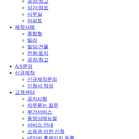
공장/창고
상가/점포
사무실
아파트
제작사례
종합형
빌라
빌딩/건물
전원/토지
공장/창고
A/S문의
신규제작
신규제작문의
신청서 작성
고객센터
공지사항
자주묻는 질문
부가서비스
동영상메뉴얼
서비스 안내
소유권 이전 신청
네이버 홈페이지 등록