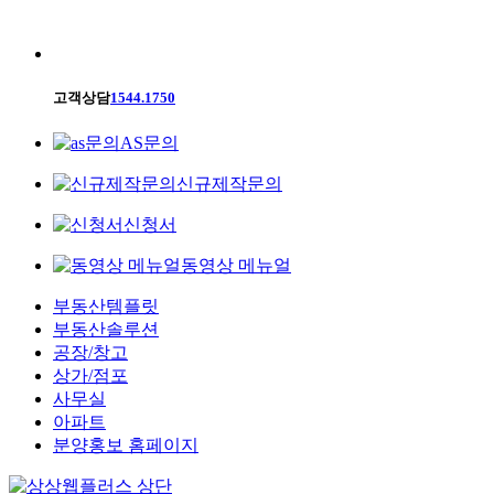
고객상담
1544.1750
AS문의
신규제작문의
신청서
동영상 메뉴얼
부동산템플릿
부동산솔루션
공장/창고
상가/점포
사무실
아파트
분양홍보 홈페이지