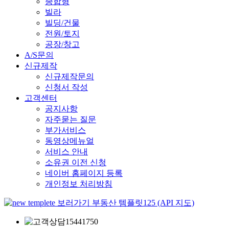
종합형
빌라
빌딩/건물
전원/토지
공장/창고
A/S문의
신규제작
신규제작문의
신청서 작성
고객센터
공지사항
자주묻는 질문
부가서비스
동영상메뉴얼
서비스 안내
소유권 이전 신청
네이버 홈페이지 등록
개인정보 처리방침
부동산 템플릿125 (API 지도)