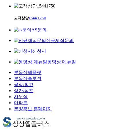
고객상담
1544.1750
AS문의
신규제작문의
신청서
동영상 메뉴얼
부동산템플릿
부동산솔루션
공장/창고
상가/점포
사무실
아파트
분양홍보 홈페이지