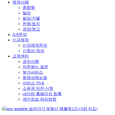
제작사례
종합형
빌라
빌딩/건물
전원/토지
공장/창고
A/S문의
신규제작
신규제작문의
신청서 작성
고객센터
공지사항
자주묻는 질문
부가서비스
동영상메뉴얼
서비스 안내
소유권 이전 신청
네이버 홈페이지 등록
개인정보 처리방침
부동산 템플릿125 (API 지도)