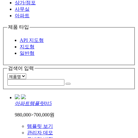
상가/점포
사무실
아파트
제품 타입
API 지도형
지도형
일반형
검색어 입력
아파트템플릿015
980,000
>
700,000
원
템플릿 보기
관리자 데모