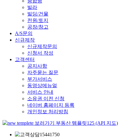
종합형
빌라
빌딩/건물
전원/토지
공장/창고
A/S문의
신규제작
신규제작문의
신청서 작성
고객센터
공지사항
자주묻는 질문
부가서비스
동영상메뉴얼
서비스 안내
소유권 이전 신청
네이버 홈페이지 등록
개인정보 처리방침
부동산 템플릿125 (API 지도)