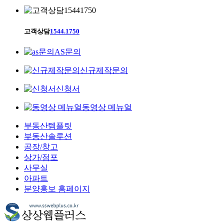
고객상담
1544.1750
AS문의
신규제작문의
신청서
동영상 메뉴얼
부동산템플릿
부동산솔루션
공장/창고
상가/점포
사무실
아파트
분양홍보 홈페이지