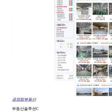
공장탑부동산
부동산솔루션C