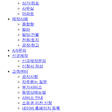
상가/점포
사무실
아파트
제작사례
종합형
빌라
빌딩/건물
전원/토지
공장/창고
A/S문의
신규제작
신규제작문의
신청서 작성
고객센터
공지사항
자주묻는 질문
부가서비스
동영상메뉴얼
서비스 안내
소유권 이전 신청
네이버 홈페이지 등록