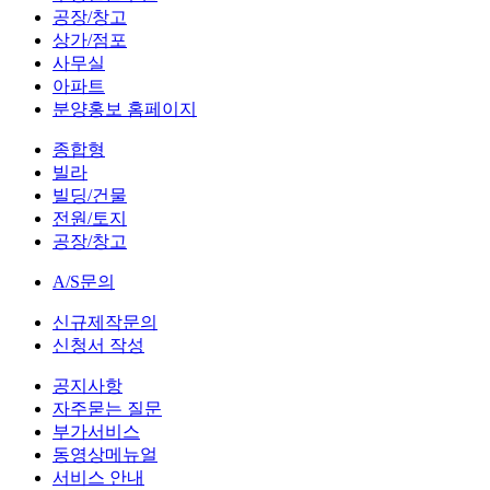
공장/창고
상가/점포
사무실
아파트
분양홍보 홈페이지
종합형
빌라
빌딩/건물
전원/토지
공장/창고
A/S문의
신규제작문의
신청서 작성
공지사항
자주묻는 질문
부가서비스
동영상메뉴얼
서비스 안내