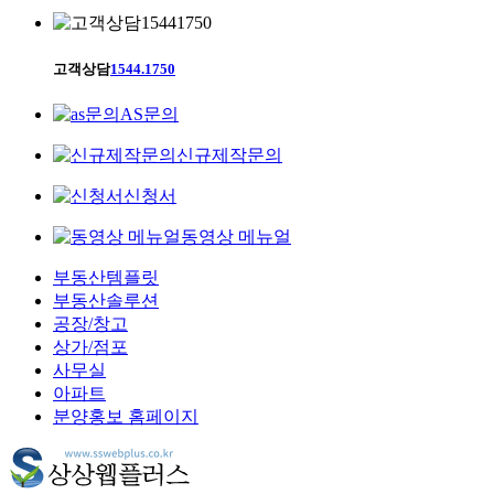
고객상담
1544.1750
AS문의
신규제작문의
신청서
동영상 메뉴얼
부동산템플릿
부동산솔루션
공장/창고
상가/점포
사무실
아파트
분양홍보 홈페이지