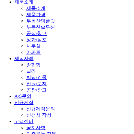
제품소개
제품소개
제품가격
부동산템플릿
부동산솔루션
공장/창고
상가/점포
사무실
아파트
제작사례
종합형
빌라
빌딩/건물
전원/토지
공장/창고
A/S문의
신규제작
신규제작문의
신청서 작성
고객센터
공지사항
자주묻는 질문